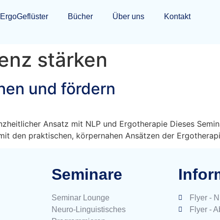
ErgoGeflüster
Bücher
Über uns
Kontakt
ienz stärken
hen und fördern
nzheitlicher Ansatz mit NLP und Ergotherapie Dieses Semina
mit den praktischen, körpernahen Ansätzen der Ergotherap
Seminare
Infor
Seminar Lounge
Flyer - 
Neuro-Linguistisches
Flyer - 