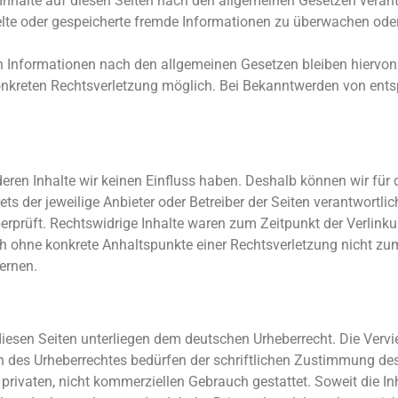
 Inhalte auf diesen Seiten nach den allgemeinen Gesetzen veran
ittelte oder gespeicherte fremde Informationen zu überwachen o
n Informationen nach den allgemeinen Gesetzen bleiben hiervon 
 konkreten Rechtsverletzung möglich. Bei Bekanntwerden von en
deren Inhalte wir keinen Einfluss haben. Deshalb können wir für
ets der jeweilige Anbieter oder Betreiber der Seiten verantwortlic
rprüft. Rechtswidrige Inhalte waren zum Zeitpunkt der Verlinku
doch ohne konkrete Anhaltspunkte einer Rechtsverletzung nicht 
ernen.
 diesen Seiten unterliegen dem deutschen Urheberrecht. Die Vervie
n des Urheberrechtes bedürfen der schriftlichen Zustimmung des
 privaten, nicht kommerziellen Gebrauch gestattet. Soweit die In