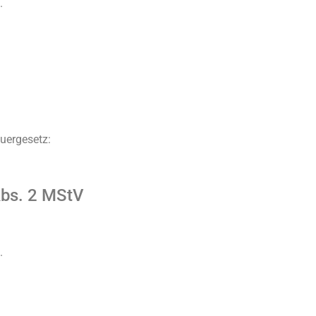
.
uergesetz:
Abs. 2 MStV
.