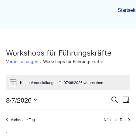
Startsei
Workshops für Führungskräfte
Veranstaltungen
Workshops für Führungskräfte
Keine Veranstaltungen für 07/08/2026 vorgesehen.
Hinweis
Veran
Ve
8/7/2026
Suche
Tag
Datum
An
Such
wählen.
Na
Vorheriger Tag
Nächster Tag
und
Ansic