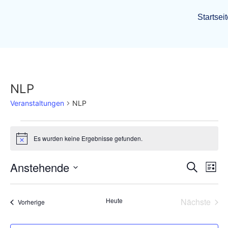
Startsei
NLP
Veranstaltungen
NLP
Es wurden keine Ergebnisse gefunden.
Hinweis
Veran
Ve
Anstehende
Suche
Liste
Datum
An
Such
wählen.
Na
Vera
Heute
Nächste
Veranstaltungen
Vorherige
und
Ansic