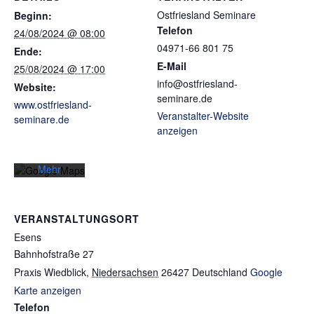
Ostfriesland Seminare
Beginn:
Telefon
24/08/2024 @ 08:00
04971-66 801 75
Ende:
Mit dem
E-Mail
25/08/2024 @ 17:00
Laden der
info@ostfriesland-
Karte
Website:
seminare.de
akzeptieren
www.ostfriesland-
Sie die
Veranstalter-Website
seminare.de
Datenschutzerklärung
anzeigen
von
Google.
Mehr
erfahren
Karte
VERANSTALTUNGSORT
laden
Esens
Bahnhofstraße 27
Google
Maps immer
Praxis Wiedblick
,
Niedersachsen
26427
Deutschland
Google
entsperren
Karte anzeigen
Telefon